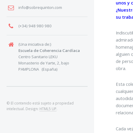
unos y c
info@sobrequinton.com
¿Nuestr
su trab
(+34) 948 980 980
Indiscut
admirado
(Una iniciativa de:)
homenaj
Escuela de Coherencia Cardíaca
alguien 
Centro Sanitario LEKU
de perso
Monasterio de Yarte, 2, bajo
obra.
PAMPLONA (España)
Esta col
cualquier
autodida
© El contenido está sujeto a propiedad
document
intelectual. Design:
HTML5 UP
.
relacion
Cada vez