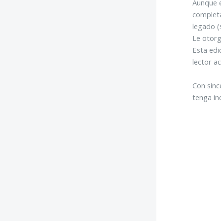
Aunque e
completa
legado (
Le otorg
Esta ed
lector a
Con sinc
tenga in