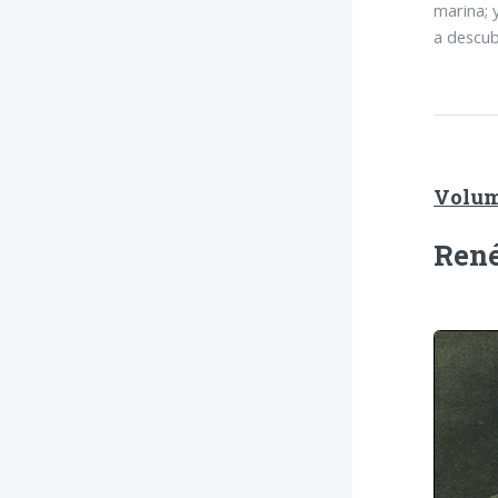
marina; 
a descubr
Volume
René