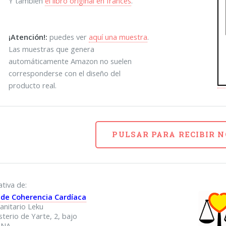
Y también
el libro original en francés
.
¡Atención!:
puedes ver
aquí una muestra
.
Las muestras que genera
automáticamente Amazon no suelen
corresponderse con el diseño del
producto real.
PULSAR PARA RECIBIR 
ativa de:
 de Coherencia Cardíaca
anitario Leku
terio de Yarte, 2, bajo
ONA