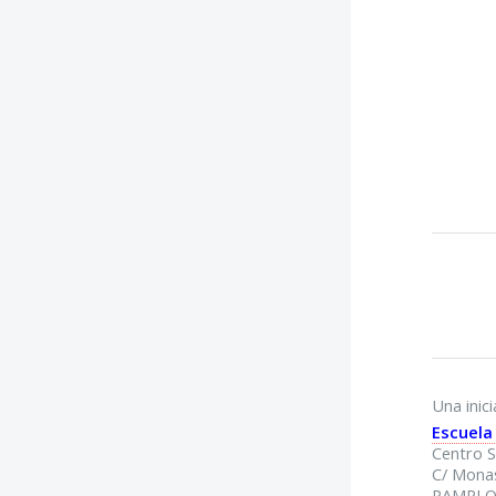
Una inici
Escuela
Centro S
C/ Monas
PAMPL