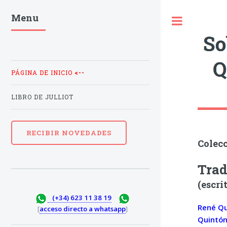
Menu
Toggle
PÁGINA DE INICIO
<--
LIBRO DE JULLIOT
RECIBIR NOVEDADES
Colecc
Trad
(escri
(+34) 623 11 38 19
René Qu
[
acceso directo a whatsapp
]
Quintón