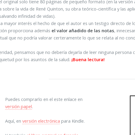
l original solo tiene 80 páginas de pequeño formato (en la versión a
 sobre la vida de René Quinton, su obra teórico-científica y las ap
salvando infinidad de vidas).
a mayor interés el hecho de que el autor es un testigo directo de l
ición proporciona además
el valor añadido de las notas
, innecesa
ctual que no podría valorar certeramente lo que se relata al no cono
eridad, pensamos que no debería dejarla de leer ninguna persona co
quietud por los asuntos de la salud.
¡Buena lectura!
Puedes comprarlo en el este enlace en
versión papel
.
Aquí, en
versión electrónica
para Kindle.