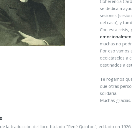
Coherencia Card
se dedica a ayu
sesiones (sesio
del caso); y tam
Con esta crisis,
emocionalment
muchas no podrá
Por eso vamos a
dedicárselos a el
destinados a est
Te rogamos que 
que otras perso
solidaria.
Muchas gracias.
ro
 de la traducción del libro titulado "René Quinton", editado en 1926