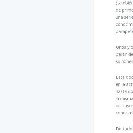
(también
de prim
una seri
conocimi
parapeten
Unos y o
partir d
su hones
Esta do
en la act
hasta do
la misma
los caso
conocimi
De todo